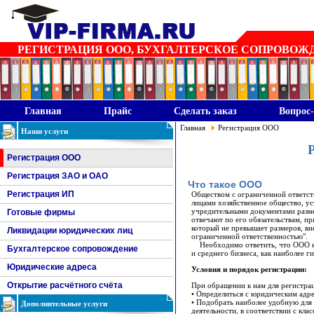
РЕГИСТРАЦИЯ ООО, БУХГАЛТЕРСКОЕ СОПРОВОЖДЕН
Главная
Прайс
Сделать заказ
Вопрос-
Главная
Регистрация ООО
Наши услуги
Регистрация ООО
Регистрация ЗАО и ОАО
Что такое ООО
Регистрация ИП
Обществом с ограниченной ответст
лицами хозяйственное общество, ус
учредительными документами разме
Готовые фирмы
отвечают по его обязательствам, пр
который не превышает размеров, вне
Ликвидации юридических лиц
ограниченной ответственностью".
Необходимо ответить, что ООО на
Бухгалтерское сопровождение
и среднего бизнеса, как наиболее 
Юридические адреса
Условия и порядок регистрации:
Открытие расчётного счёта
При обращении к нам для регистра
• Определиться с юридическим адр
Дополнительные услуги
• Подобрать наиболее удобную для 
деятельности, в соответствии с кл