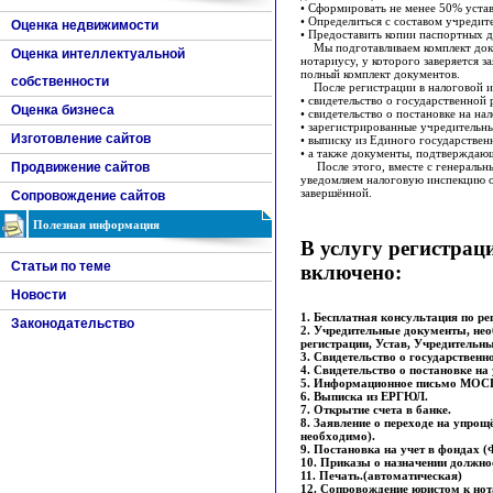
• Сформировать не менее 50% устав
• Определиться с составом учредит
Оценка недвижимости
• Предоставить копии паспортных 
Мы подготавливаем комплект доку
Оценка интеллектуальной
нотариусу, у которого заверяется з
полный комплект документов.
собственности
После регистрации в налоговой и
• свидетельство о государственной 
Оценка бизнеса
• свидетельство о постановке на на
• зарегистрированные учредительн
Изготовление сайтов
• выписку из Единого государствен
• а также документы, подтверждаю
Продвижение сайтов
После этого, вместе с генеральным
уведомляем налоговую инспекцию о
завершённой.
Сопровождение сайтов
Полезная информация
В услугу регистра
Статьи по теме
включено:
Новости
1. Бесплатная консультация по 
Законодательство
2. Учредительные документы, не
регистрации, Устав, Учредительны
3. Свидетельство о государственн
4. Свидетельство о постановке на
5. Информационное письмо МОСГ
6. Выписка из ЕРГЮЛ.
7. Открытие счета в банке.
8. Заявление о переходе на упро
необходимо).
9. Постановка на учет в фондах
10. Приказы о назначении должно
11. Печать.(автоматическая)
12. Сопровождение юристом к нот