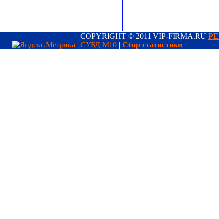
COPYRIGHT © 2011 VIP-FIRMA.RU
РЕ
СУБД М10
|
Сбор статистики