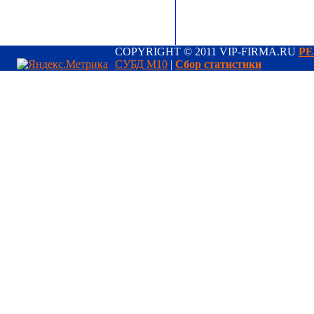
COPYRIGHT © 2011 VIP-FIRMA.RU
РЕ
СУБД М10
|
Сбор статистики