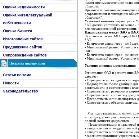
имеют преимущественное право при
общества.
Оценка недвижимости
Правовое положение акционерных об
реорганизации и ликвидации общес
Оценка интеллектуальной
обществах".
Уставный капитал
формируется Учр
собственности
ЗАО должен составлять не менее - 
для государственной регистрации.
Оценка бизнеса
Какая разница между ЗАО и ОАО
Основное отличие ЗАО перед ОАО 
Изготовление сайтов
ЗАО
• Количество акционеров - не более 
Продвижение сайтов
• Минимальный размер Уставного к
ОАО
• Количество акционеров - не менее
Сопровождение сайтов
• Минимальный размер Уставного к
Полезная информация
Условия и порядок регистрации:
Регистрация ОАО и регистрация ЗА
Статьи по теме
следует:
• Определиться с юридическим адр
Новости
• Подобрать наиболее удобную для 
деятельности, в соответствии с кл
Законодательство
• Определиться с размером и формо
• Определиться с составом учредит
• Предоставить копии паспортных 
• Определиться с объемом выпуска,
Мы подготавливаем комплект доку
нотариусу, у которого заверяется з
полный комплект документов.
После регистрации в налоговой и
• свидетельство о государственной 
• свидетельство о постановке на на
• зарегистрированные учредительн