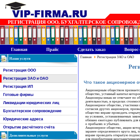
РЕГИСТРАЦИЯ ООО, БУХГАЛТЕРСКОЕ СОПРОВОЖДЕН
Главная
Прайс
Сделать заказ
Вопрос-
Главная
Регистрация ЗАО и ОАО
Наши услуги
Рег
Регистрация ООО
Регистрация ЗАО и ОАО
Что такое акционерное 
Регистрация ИП
Акционерным обществом признаетс
общество, уставный капитал которо
Готовые фирмы
Акционеры никак не отвечают по обя
деятельностью, в пределах стоимо
Ликвидации юридических лиц
Акционерное общество, участники 
согласия других акционеров, приз
Бухгалтерское сопровождение
общество вправе проводить открыт
на условиях, устанавливаемых зак
Юридические адреса
обязано ежегодно публиковать для 
о прибылях и убытках.
Открытие расчётного счёта
Акционерное общество, акции котор
заранее определенного круга лиц, 
Дополнительные услуги
вправе проводить открытую подпис
для приобретения неограниченному