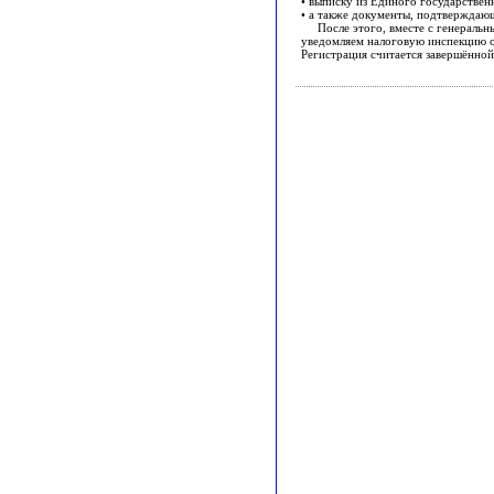
• выписку из Единого государствен
• а также документы, подтверждаю
После этого, вместе с генеральным
уведомляем налоговую инспекцию о
Регистрация считается завершённой