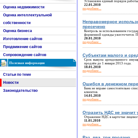
Установлен единый порядок работы
22.01.2010
Оценка недвижимости
подробнее...
Оценка интеллектуальной
Неправомерное использо
собственности
пресечено
Оценка бизнеса
Контроль за использованием госуда
форменной одежды ужесточится. 
20.01.2010
Изготовление сайтов
подробнее...
Продвижение сайтов
Сопровождение сайтов
Субъектам малого и сре
Срок выкупа арендованного имуще
Полезная информация
продлён до 1 января 2013 года.
18.01.2010
подробнее...
Статьи по теме
Новости
Ошибся в денежном пере
Банк не вправе самостоятельно спи
Законодательство
клиентов.
14.01.2010
подробнее...
Отразить НДС не значит у
Отражение НДС в карточке лицевого
11.01.2010
подробнее...
Раз, два, три продано