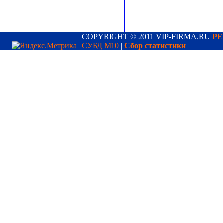
COPYRIGHT © 2011 VIP-FIRMA.RU
РЕ
СУБД М10
|
Сбор статистики