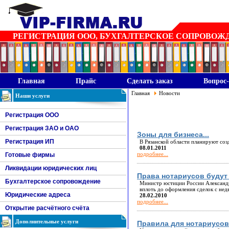
РЕГИСТРАЦИЯ ООО, БУХГАЛТЕРСКОЕ СОПРОВОЖДЕН
Главная
Прайс
Сделать заказ
Вопрос-
Главная
Новости
Наши услуги
Регистрация ООО
Регистрация ЗАО и ОАО
Зоны для бизнеса...
Регистрация ИП
В Рязанской области планируют соз
08.01.2011
подробнее...
Готовые фирмы
Ликвидации юридических лиц
Права нотариусов будут
Бухгалтерское сопровождение
Министр юстиции России Александр
вплоть до оформления сделок с не
Юридические адреса
28.02.2010
подробнее...
Открытие расчётного счёта
Дополнительные услуги
Правила для нотариусов